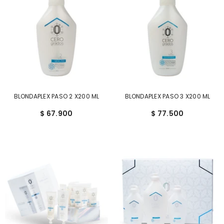
E
C
E
BLONDAPLEX PASO 2 X200 ML
BLONDAPLEX PASO 3 X200 ML
$ 67.900
$ 77.500