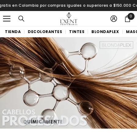
SALTAR AL CONTENIDO
is en Colombia por compras iguales o superiores a $150.000
Compr
0
0
i
t
TIENDA
DECOLORANTES
TINTES
BLONDAPLEX
MASC
e
B
m
L
O
N
D
A
P
L
E
X
|
P
R
O