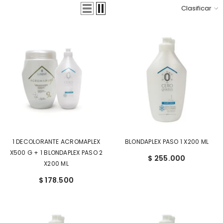
T
Clasificar
E
G
E
,
R
E
P
A
R
A
Y
1 DECOLORANTE ACROMAPLEX
BLONDAPLEX PASO 1 X200 ML
F
X500 G + 1 BLONDAPLEX PASO 2
$ 255.000
O
X200 ML
R
$ 178.500
T
A
L