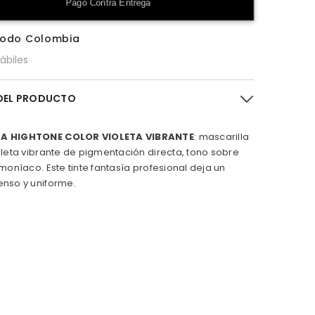
Pago Contra Entrega
d
d
e
todo Colombia
M
A
hábiles
S
C
A
R
 DEL PRODUCTO
I
L
L
A
A HIGHTONE COLOR VIOLETA VIBRANTE
: mascarilla
H
oleta vibrante de pigmentación directa, tono sobre
I
G
amoníaco. Este tinte fantasía profesional deja un
H
enso y uniforme.
T
O
N
E
C
O
L
O
R
V
I
O
L