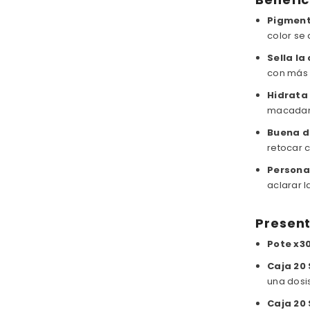
Pigment
color se 
Sella la
con más b
Hidrata
macadami
Buena d
retocar 
Persona
aclarar l
Presen
Pote x30
Caja 20 
una dosis
Caja 20