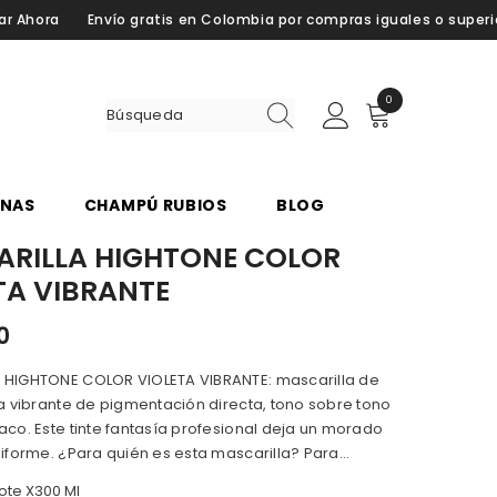
ratis en Colombia por compras iguales o superiores a $150.000
Co
0
0
i
t
e
m
NAS
CHAMPÚ RUBIOS
BLOG
RILLA HIGHTONE COLOR
TA VIBRANTE
0
 HIGHTONE COLOR VIOLETA VIBRANTE: mascarilla de
ta vibrante de pigmentación directa, tono sobre tono
aco. Este tinte fantasía profesional deja un morado
niforme. ¿Para quién es esta mascarilla? Para...
ote X300 Ml