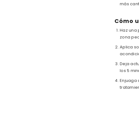
más cant
Cómo us
Haz una 
zona peq
Aplica s
acondici
Deja actu
los 5 min
Enjuaga 
tratamien