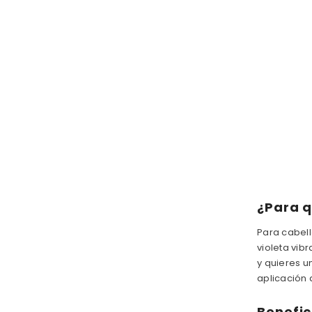
T
A
V
I
B
R
A
N
T
E
¿Para q
Para cabell
violeta vibr
y quieres u
aplicación d
Benefic