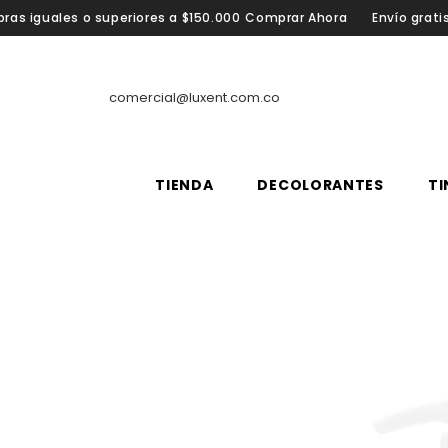
SALTAR AL CONTENIDO
riores a $150.000
Comprar Ahora
Envío gratis en Colombia por 
comercial@luxent.com.co
TIENDA
DECOLORANTES
TI