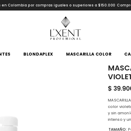
compras iguales o superiores a $150.000
Comprar Ahora
Envío g
NTES
BLONDAPLEX
MASCARILLA COLOR
CA
MASCA
VIOLE
$ 39.90
MASCARILLA
color viole
y sin amoní
intenso y u
TAMAÑO:
P