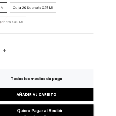
 Ml
Caja 20 Sachets X25 Ml
achets X40 Ml
A
u
m
e
n
t
a
Todos los medios de pago
r
l
a
c
AÑADIR AL CARRITO
a
n
t
i
Quiero Pagar al Recibir
d
a