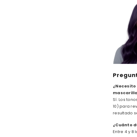
Pregun
¿Necesito 
mascarilla
Sí. Los ton
10) para re
resultado s
¿Cuánto du
Entre 4 y 8