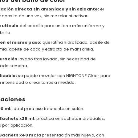
ación directa sin amoníaco y sin oxidante:
el
deposita de una vez, sin mezclar ni activar.
 cutícula
del cabello para un tono más uniforme y
rillo.
 en el mismo paso:
queratina hidrolizada, aceite de
a, aceite de coco y extracto de manzanilla.
uración
lavado tras lavado, sin necesidad de
cada semana.
lizable:
se puede mezclar con HIGHTONE Clear para
a intensidad o crear tonos a medida.
taciones
0 ml:
ideal para uso frecuente en salón.
Sachets x25 ml:
práctica en sachets individuales,
 por aplicación.
 Sachets x40 ml:
la presentación más nueva, con