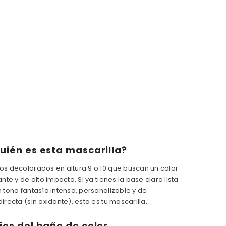
E
T
A
V
I
B
R
A
N
T
E
uién es esta mascarilla?
os decolorados en altura 9 o 10 que buscan un color
ante y de alto impacto. Si ya tienes la base clara lista
n tono fantasía intenso, personalizable y de
irecta (sin oxidante), esta es tu mascarilla.
ios del baño de color