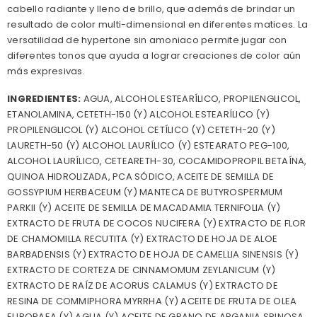
cabello radiante y lleno de brillo, que además de brindar un
resultado de color multi-dimensional en diferentes matices. La
versatilidad de hypertone sin amoniaco permite jugar con
diferentes tonos que ayuda a lograr creaciones de color aún
más expresivas.
INGREDIENTES:
AGUA, ALCOHOL ESTEARÍLICO, PROPILENGLICOL,
ETANOLAMINA, CETETH-150 (Y) ALCOHOL ESTEARÍLICO (Y)
PROPILENGLICOL (Y) ALCOHOL CETÍLICO (Y) CETETH-20 (Y)
LAURETH-50 (Y) ALCOHOL LAURÍLICO (Y) ESTEARATO PEG-100,
ALCOHOL LAURÍLICO, CETEARETH-30, COCAMIDOPROPIL BETAÍNA,
QUINOA HIDROLIZADA, PCA SÓDICO, ACEITE DE SEMILLA DE
GOSSYPIUM HERBACEUM (Y) MANTECA DE BUTYROSPERMUM
PARKII (Y) ACEITE DE SEMILLA DE MACADAMIA TERNIFOLIA (Y)
EXTRACTO DE FRUTA DE COCOS NUCIFERA (Y) EXTRACTO DE FLOR
DE CHAMOMILLA RECUTITA (Y) EXTRACTO DE HOJA DE ALOE
BARBADENSIS (Y) EXTRACTO DE HOJA DE CAMELLIA SINENSIS (Y)
EXTRACTO DE CORTEZA DE CINNAMOMUM ZEYLANICUM (Y)
EXTRACTO DE RAÍZ DE ACORUS CALAMUS (Y) EXTRACTO DE
RESINA DE COMMIPHORA MYRRHA (Y) ACEITE DE FRUTA DE OLEA
EUROPAEA (Y) AGUA (Y) ACEITE DE GRANO DE ARGANIA SPINOSA