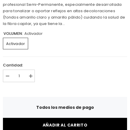
profesional Semi-Permanente, especialmente desarrollada
para tonalizar o aportar reflejos en altas decoloraciones
(fondos amarillo claro y amarillo pálido) cuidando la salud de
la fibra capilar, ya que tiene la...
VOLUMEN:
Activador
Activador
Cantidad:
R
A
e
u
d
m
u
e
c
n
i
t
r
a
Todos los medios de pago
l
r
a
l
c
a
a
c
AÑADIR AL CARRITO
n
a