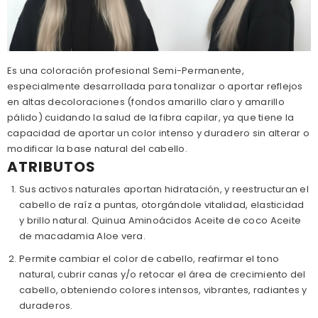
C
A
O
C
C
O
E
C
N
E
I
N
Z
I
Es una coloración profesional Semi-Permanente,
A
Z
especialmente desarrollada para tonalizar o aportar reflejos
T
A
E
T
en altas decoloraciones (fondos amarillo claro y amarillo
N
E
pálido) cuidando la salud de la fibra capilar, ya que tiene la
U
N
E
U
capacidad de aportar un color intenso y duradero sin alterar o
E
modificar la base natural del cabello.
ATRIBUTOS
Sus activos naturales aportan hidratación, y reestructuran el
cabello de raíz a puntas, otorgándole vitalidad, elasticidad
y brillo natural. Quinua Aminoácidos Aceite de coco Aceite
de macadamia Aloe vera.
Permite cambiar el color de cabello, reafirmar el tono
natural, cubrir canas y/o retocar el área de crecimiento del
cabello, obteniendo colores intensos, vibrantes, radiantes y
duraderos.