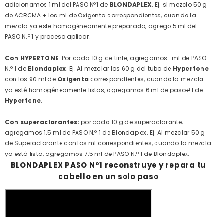
adicionamos 1 ml del PASO Nº1 de
BLONDAPLEX
. Ej. sI mezclo 50 g
de ACROMA + los ml de Oxigenta correspondientes, cuando la
mezcla ya este homogéneamente preparado, agrego 5 ml del
PASO N.º 1 y proceso aplicar.
Con HYPERTONE
: Por cada 10 g de tinte, agregamos 1 ml de PASO
N.º 1 de
Blondaplex
. Ej. Al mezclar los 60 g del tubo de
Hypertone
con los 90 ml de
Oxigenta
correspondientes, cuando la mezcla
ya esté homogéneamente listos, agregamos 6 ml de paso#1 de
Hypertone
.
Con superaclarantes:
por cada 10 g de superaclarante,
agregamos 1.5 ml de PASO N.º 1 de Blondaplex. Ej. Al mezclar 50 g
de Superaclarante con los ml correspondientes, cuando la mezcla
ya está lista, agregamos 7.5 ml de PASO N.º 1 de Blondaplex.
BLONDAPLEX PASO Nº1 reconstruye y repara tu
cabello en un solo paso