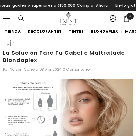
SALTAR AL CONTENIDO
iguales o superiores a $150.000
Comprar Ahora
Envío gratis en
0
0
i
t
TIENDA
DECOLORANTES
TINTES
BLONDAPLEX
MASC
e
m
La Solución Para Tu Cabello Maltratado
Blondaplex
Por
Nelson Cañola
03 Apr 2024
0 Comentario